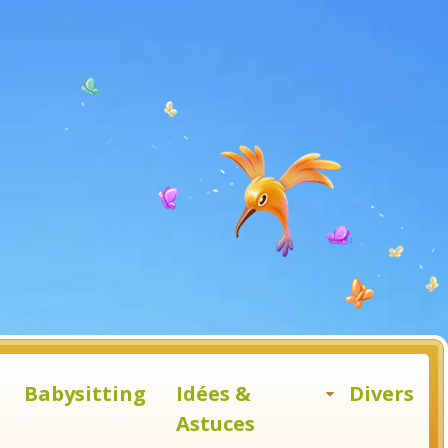
Babysitting
Idées &
Divers
Astuces