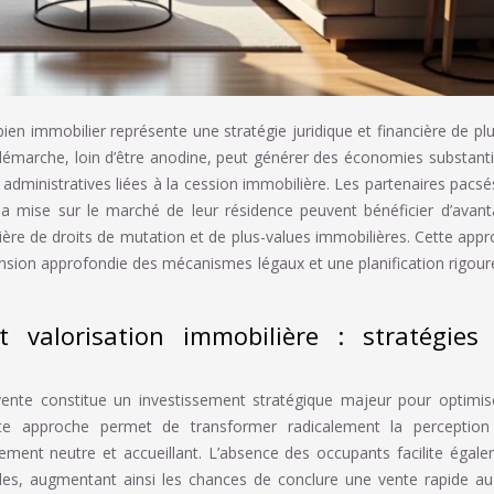
bien immobilier représente une stratégie juridique et financière de pl
 démarche, loin d’être anodine, peut générer des économies substanti
administratives liées à la cession immobilière. Les partenaires pacsé
 la mise sur le marché de leur résidence peuvent bénéficier d’avan
re de droits de mutation et de plus-values immobilières. Cette app
nsion approfondie des mécanismes légaux et une planification rigou
 valorisation immobilière : stratégies
nte constitue un investissement stratégique majeur pour optimis
ette approche permet de transformer radicalement la perception
ement neutre et accueillant. L’absence des occupants facilite égal
ibles, augmentant ainsi les chances de conclure une vente rapide au