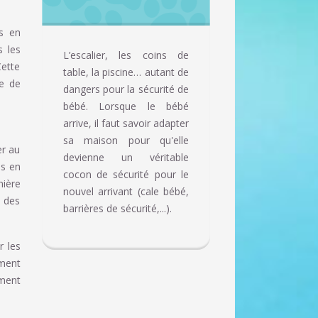
es en
s les
L’escalier, les coins de
Cette
table, la piscine… autant de
ce de
dangers pour la sécurité de
bébé. Lorsque le bébé
arrive, il faut savoir adapter
sa maison pour qu'elle
er au
devienne un véritable
es en
cocon de sécurité pour le
ière
nouvel arrivant (cale bébé,
n des
barrières de sécurité,...).
r les
ement
ement