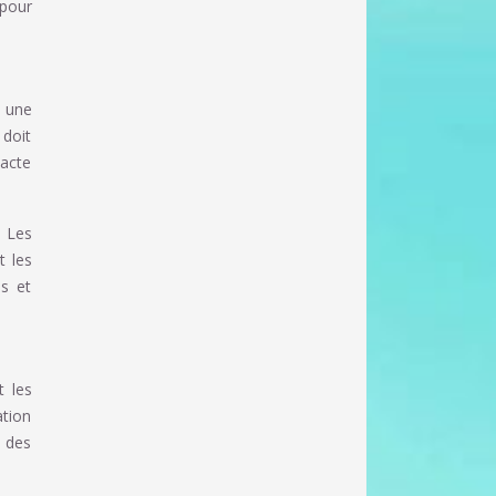
pour
t une
 doit
pacte
. Les
t les
es et
t les
ation
 des