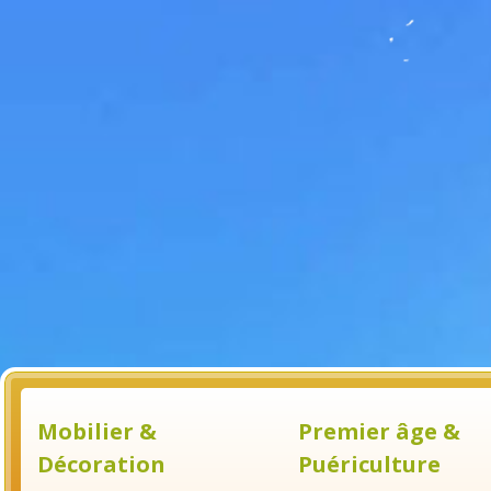
Mobilier &
Premier âge &
Décoration
Puériculture