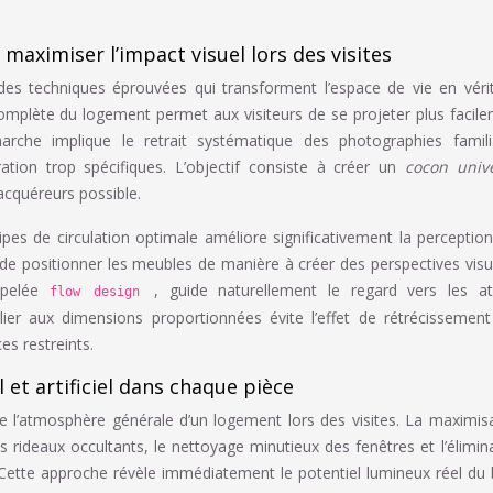
aximiser l’impact visuel lors des visites
es techniques éprouvées qui transforment l’espace de vie en véri
omplète du logement permet aux visiteurs de se projeter plus facil
rche implique le retrait systématique des photographies familia
ation trop spécifiques. L’objectif consiste à créer un
cocon unive
’acquéreurs possible.
ipes de circulation optimale améliore significativement la perceptio
 positionner les meubles de manière à créer des perspectives visu
ppelée
, guide naturellement le regard vers les at
flow design
ilier aux dimensions proportionnées évite l’effet de rétrécissemen
es restreints.
 et artificiel dans chaque pièce
de l’atmosphère générale d’un logement lors des visites. La maximis
es rideaux occultants, le nettoyage minutieux des fenêtres et l’élimin
 Cette approche révèle immédiatement le potentiel lumineux réel du 