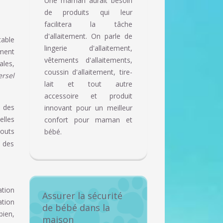
Une maman aurait besoin
de produits qui leur
facilitera la tâche
d'allaitement. On parle de
table
lingerie d'allaitement,
ement
vêtements d'allaitements,
les,
coussin d'allaitement, tire-
rsel
lait et tout autre
accessoire et produit
n des
innovant pour un meilleur
elles
confort pour maman et
outs
bébé.
t des
ation
Assurer la sécurité
ation
de bébé dans la
bien,
maison