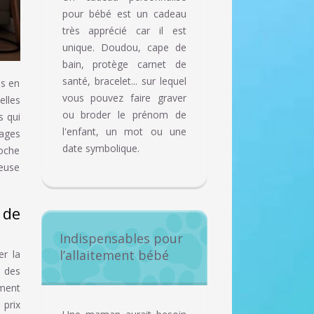
pour bébé est un cadeau
très apprécié car il est
unique. Doudou, cape de
bain, protège carnet de
santé, bracelet... sur lequel
us en
vous pouvez faire graver
elles
ou broder le prénom de
s qui
l'enfant, un mot ou une
tages
date symbolique.
roche
reuse
 de
Indispensables pour
l’allaitement bébé
er la
 des
ement
 prix