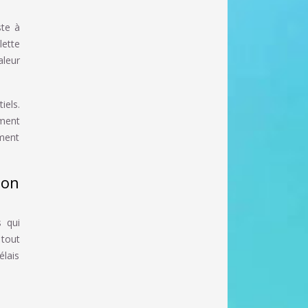
ste à
lette
aleur
iels.
ement
ément
ion
s qui
 tout
élais