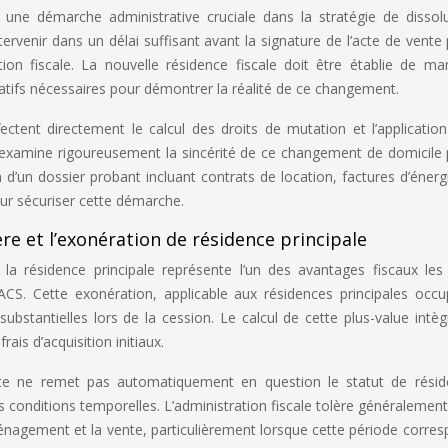
 une démarche administrative cruciale dans la stratégie de dissol
tervenir dans un délai suffisant avant la signature de l’acte de vente
ion fiscale. La nouvelle résidence fiscale doit être établie de ma
icatifs nécessaires pour démontrer la réalité de ce changement.
ctent directement le calcul des droits de mutation et l’applicatio
e examine rigoureusement la sincérité de ce changement de domicile
on d’un dossier probant incluant contrats de location, factures d’énerg
our sécuriser cette démarche.
re et l’exonération de résidence principale
 la résidence principale représente l’un des avantages fiscaux les
 PACS. Cette exonération, applicable aux résidences principales occ
bstantielles lors de la cession. Le calcul de cette plus-value intèg
rais d’acquisition initiaux.
nte ne remet pas automatiquement en question le statut de résid
es conditions temporelles. L’administration fiscale tolère généralemen
nagement et la vente, particulièrement lorsque cette période corre