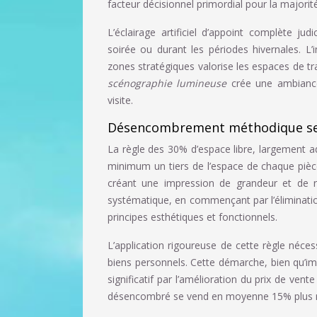
facteur décisionnel primordial pour la majorit
L’éclairage artificiel d’appoint complète jud
soirée ou durant les périodes hivernales. L
zones stratégiques valorise les espaces de tr
scénographie lumineuse
crée une ambiance
visite.
Désencombrement méthodique selo
La règle des 30% d’espace libre, largement ad
minimum un tiers de l’espace de chaque piè
créant une impression de grandeur et de r
systématique, en commençant par l’élimination
principes esthétiques et fonctionnels.
L’application rigoureuse de cette règle néce
biens personnels. Cette démarche, bien qu’im
significatif par l’amélioration du prix de ve
désencombré se vend en moyenne 15% plus ra