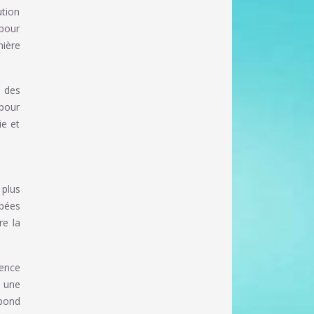
ution
 pour
nière
n des
 pour
ie et
 plus
upées
re la
ence
t une
spond