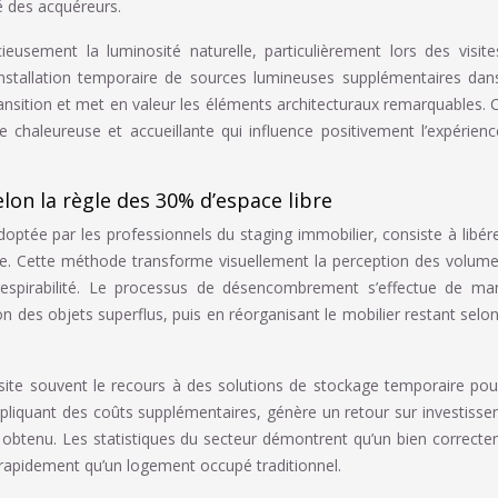
é des acquéreurs.
icieusement la luminosité naturelle, particulièrement lors des visit
’installation temporaire de sources lumineuses supplémentaires dan
ansition et met en valeur les éléments architecturaux remarquables. 
 chaleureuse et accueillante qui influence positivement l’expérien
n la règle des 30% d’espace libre
optée par les professionnels du staging immobilier, consiste à libér
ce. Cette méthode transforme visuellement la perception des volum
espirabilité. Le processus de désencombrement s’effectue de man
 des objets superflus, puis en réorganisant le mobilier restant selo
ssite souvent le recours à des solutions de stockage temporaire pou
pliquant des coûts supplémentaires, génère un retour sur investiss
nte obtenu. Les statistiques du secteur démontrent qu’un bien correct
pidement qu’un logement occupé traditionnel.