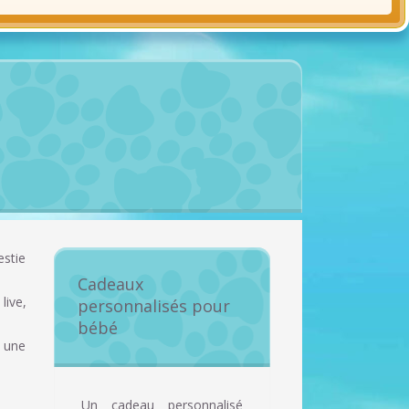
estie
Cadeaux
live,
personnalisés pour
bébé
s une
Un cadeau personnalisé