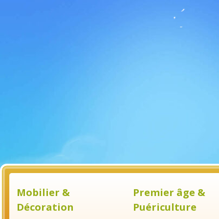
Mobilier &
Premier âge &
Décoration
Puériculture