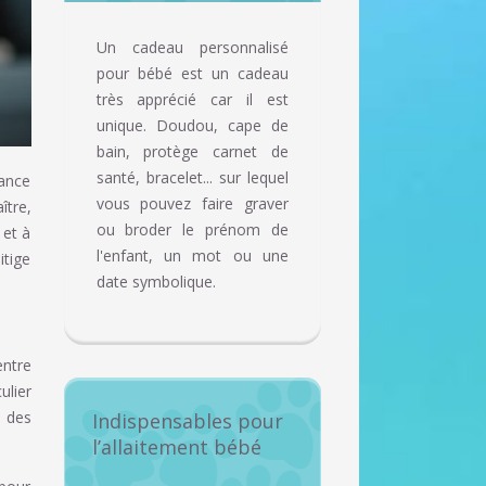
Un cadeau personnalisé
pour bébé est un cadeau
très apprécié car il est
unique. Doudou, cape de
bain, protège carnet de
santé, bracelet... sur lequel
iance
vous pouvez faire graver
ître,
ou broder le prénom de
 et à
l'enfant, un mot ou une
itige
date symbolique.
entre
ulier
t des
Indispensables pour
l’allaitement bébé