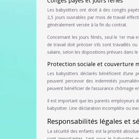
Congés payés et jours fériés
Les babysitters ont droit à des congés payés
2,5 jours ouvrables par mois de travail effec
généralement versée à la fin du contrat.
Concernant les jours fériés, seul le 1er mai 
de travail doit préciser s’ils sont travaillés o
salaire, selon les dispositions prévues dans le
Protection sociale et couverture 
Les babysitters déclarés bénéficient d’une p
peuvent percevoir des indemnités journalière
peuvent bénéficier de l’assurance chômage en
Il est important que les parents employeurs dé
babysitter. Une déclaration incomplète ou ine
Responsabilités légales et s
La sécurité des enfants est la priorité absolu
sont importantes, tant pour le babysitter 