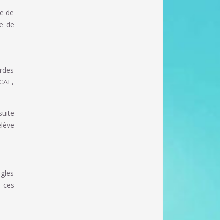
re de
pe de
ardes
 CAF,
suite
élève
ègles
à ces