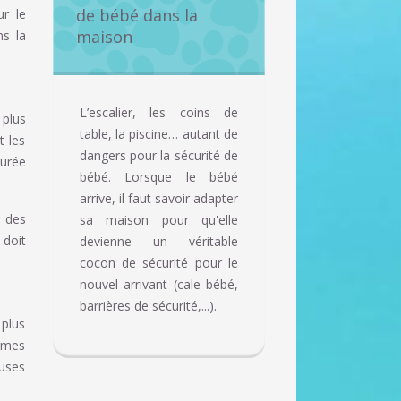
de bébé dans la
ur le
maison
ns la
L’escalier, les coins de
 plus
table, la piscine… autant de
t les
dangers pour la sécurité de
durée
bébé. Lorsque le bébé
arrive, il faut savoir adapter
r des
sa maison pour qu'elle
 doit
devienne un véritable
cocon de sécurité pour le
nouvel arrivant (cale bébé,
barrières de sécurité,...).
 plus
ermes
auses