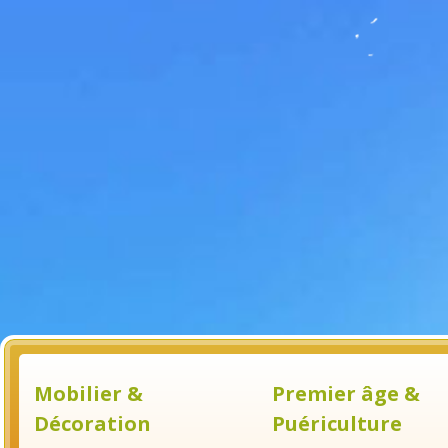
Mobilier &
Premier âge &
Décoration
Puériculture