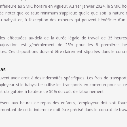
inférieure au SMIC horaire en vigueur. Au 1er janvier 2024, le SMIC ho
t de noter que ce taux minimum s’applique quelle que soit la nature 
du babysitter, à l’exception des mineurs qui peuvent bénéficier d’un
lles effectuées au-delà de la durée légale de travail de 35 heure
majoration est généralement de 25% pour les 8 premières he
es. Ces dispositions doivent être clairement stipulées dans le contr
pas
uvent avoir droit à des indemnités spécifiques. Les frais de transport
mployeur si le babysitter utilise les transports en commun pour se r
 est obligatoire à hauteur de 50% du coût de l’abonnement.
résent aux heures de repas des enfants, l’employeur doit soit fourn
 montant de cette indemnité doit être précisé dans le contrat de trava