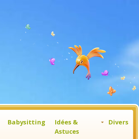
Babysitting
Idées &
Divers
Astuces