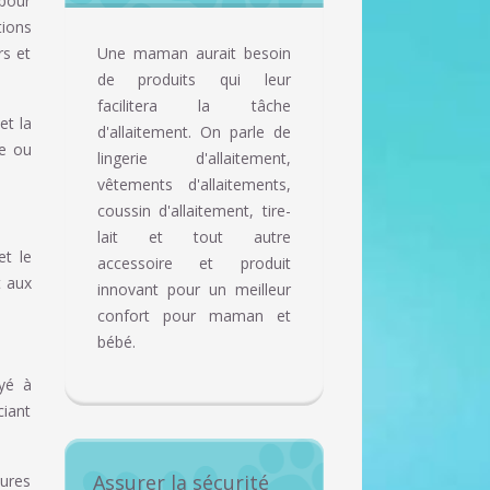
 pour
tions
rs et
Une maman aurait besoin
de produits qui leur
facilitera la tâche
et la
d'allaitement. On parle de
ée ou
lingerie d'allaitement,
vêtements d'allaitements,
coussin d'allaitement, tire-
lait et tout autre
et le
accessoire et produit
t aux
innovant pour un meilleur
confort pour maman et
bébé.
oyé à
ciant
Assurer la sécurité
eures