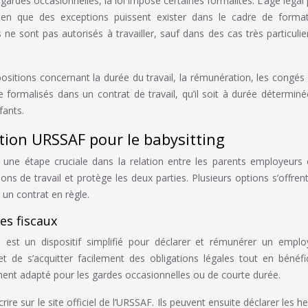
ardes occasionnelles, la loi impose certaines formalités. L’âge légal
bien que des exceptions puissent exister dans le cadre de forma
e sont pas autorisés à travailler, sauf dans des cas très particulie
ositions concernant la durée du travail, la rémunération, les congés 
e formalisés dans un contrat de travail, qu’il soit à durée détermin
fants.
ation URSSAF pour le babysitting
 une étape cruciale dans la relation entre les parents employeurs 
ons de travail et protège les deux parties. Plusieurs options s’offren
r un contrat en règle.
es fiscaux
 est un dispositif simplifié pour déclarer et rémunérer un empl
et de s’acquitter facilement des obligations légales tout en bénéfi
ement adapté pour les gardes occasionnelles ou de courte durée.
crire sur le site officiel de l’URSSAF. Ils peuvent ensuite déclarer les h