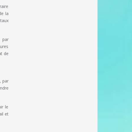
raire
de la
 taux
s par
ures
at de
, par
endre
ir le
il et