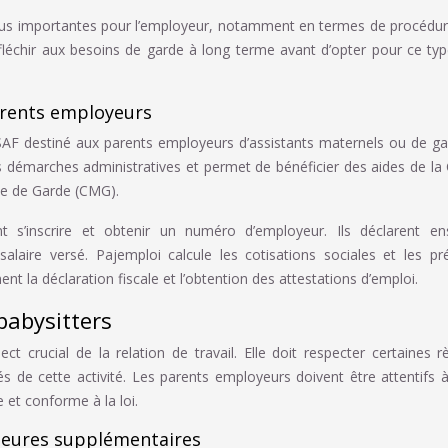
plus importantes pour l’employeur, notamment en termes de procédu
réfléchir aux besoins de garde à long terme avant d’opter pour ce ty
arents employeurs
SSAF destiné aux parents employeurs d’assistants maternels ou de g
 les démarches administratives et permet de bénéficier des aides de la
e de Garde (CMG).
nt s’inscrire et obtenir un numéro d’employeur. Ils déclarent en
alaire versé. Pajemploi calcule les cotisations sociales et les pr
 la déclaration fiscale et l’obtention des attestations d’emploi.
babysitters
t crucial de la relation de travail. Elle doit respecter certaines r
és de cette activité. Les parents employeurs doivent être attentifs 
e et conforme à la loi.
heures supplémentaires