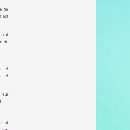
se de
s est
ntrat
on de
ie et
te et
 leur
é.
ulent
e ces