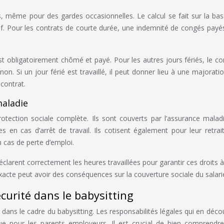
, même pour des gardes occasionnelles. Le calcul se fait sur la ba
tif. Pour les contrats de courte durée, une indemnité de congés payé
est obligatoirement chômé et payé. Pour les autres jours fériés, le co
u non. Si un jour férié est travaillé, il peut donner lieu à une majorati
 contrat.
maladie
rotection sociale complète. Ils sont couverts par l’assurance malad
s en cas d’arrêt de travail. Ils cotisent également pour leur retrai
 cas de perte d’emploi.
clarent correctement les heures travaillées pour garantir ces droits à
xacte peut avoir des conséquences sur la couverture sociale du salari
écurité dans le babysitting
e dans le cadre du babysitting. Les responsabilités légales qui en déco
que pour les parents employeurs. Il est crucial de bien comprendr