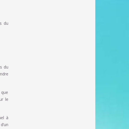
ls du
és du
endre
n que
ur le
uel à
 d’un