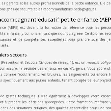
es parents et les autres professionnels de la petite enfance. Elle p
consignes de sécurité et les recommandations pédagogiques.
accompagnant éducatif petite enfance (AEP
nce (AEPE) est devenu la formation de référence pour les perso
petite enfance, y compris en tant que nounou agréée. Ce diplôme, re
issances et de compétences essentielles pour prendre soin des j
lante.
iers secours
(Prévention et Secours Civiques de niveau 1), est un
module obliga
our assurer la sécurité des enfants en cas d’urgence. Vous apprend
ns comme l’étouffement, les brûlures, les saignements ou encore l’
s spécifiquement aux jeunes enfants, tenant compte de leur physio
 de gestes techniques. Il vise également à développer votre capac
et à prendre les décisions appropriées. Cette formation renforce 
 dans des situations critiques, des qualités essentielles pour une n