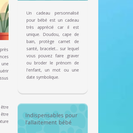
Un cadeau personnalisé
pour bébé est un cadeau
très apprécié car il est
unique. Doudou, cape de
bain, protège carnet de
santé, bracelet... sur lequel
uprès
vous pouvez faire graver
nces
ou broder le prénom de
à une
l'enfant, un mot ou une
uérir
date symbolique.
ssus
 être
 être
Indispensables pour
ature
l’allaitement bébé