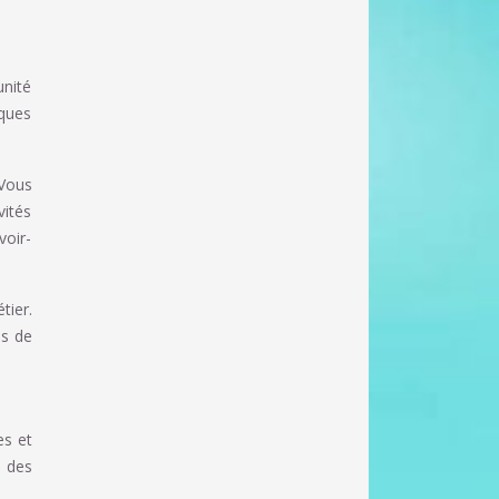
unité
iques
 Vous
vités
voir-
tier.
es de
es et
, des