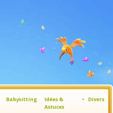
Babysitting
Idées &
Divers
Astuces