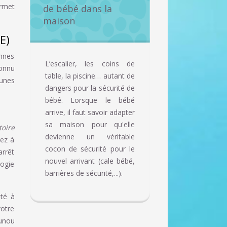
ermet
de bébé dans la
maison
E)
nnes
L’escalier, les coins de
connu
table, la piscine… autant de
eunes
dangers pour la sécurité de
bébé. Lorsque le bébé
arrive, il faut savoir adapter
sa maison pour qu'elle
toire
devienne un véritable
rez à
cocon de sécurité pour le
arrêt
nouvel arrivant (cale bébé,
logie
barrières de sécurité,...).
ité à
votre
ounou