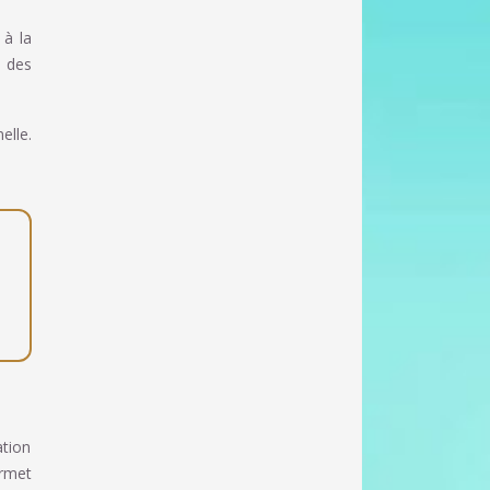
 à la
s des
elle.
ation
ermet