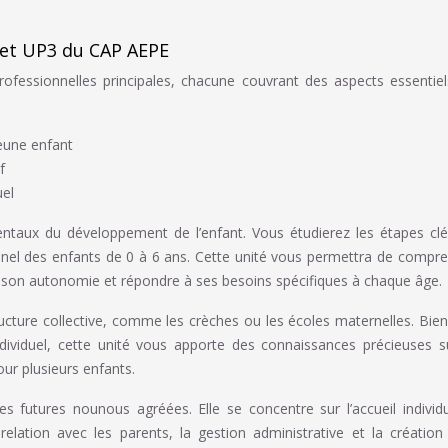
 et UP3 du CAP AEPE
fessionnelles principales, chacune couvrant des aspects essentie
eune enfant
f
uel
ntaux du développement de l’enfant. Vous étudierez les étapes cl
nel des enfants de 0 à 6 ans. Cette unité vous permettra de compr
er son autonomie et répondre à ses besoins spécifiques à chaque âge.
tructure collective, comme les crèches ou les écoles maternelles. Bie
dividuel, cette unité vous apporte des connaissances précieuses s
pour plusieurs enfants.
es futures nounous agréées. Elle se concentre sur l’accueil individ
elation avec les parents, la gestion administrative et la création