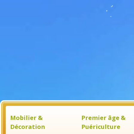
Mobilier &
Premier âge &
Décoration
Puériculture