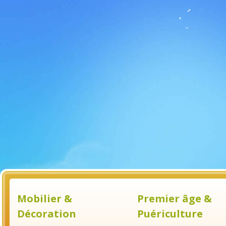
Mobilier &
Premier âge &
Décoration
Puériculture