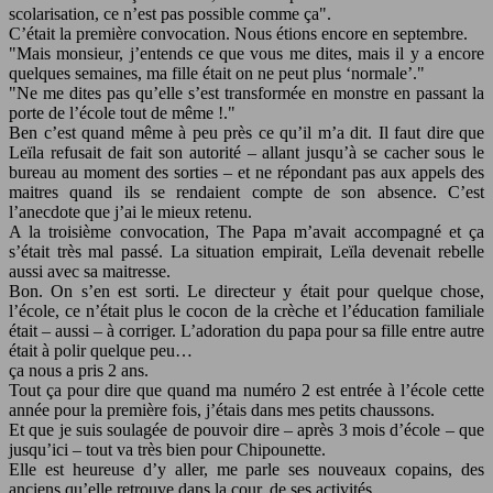
scolarisation, ce n’est pas possible comme ça
.
C’était la première convocation. Nous étions encore en septembre.
Mais monsieur, j’entends ce que vous me dites, mais il y a encore
quelques semaines, ma fille était on ne peut plus ‘normale’.
Ne me dites pas qu’elle s’est transformée en monstre en passant la
porte de l’école tout de même !.
Ben c’est quand même à peu près ce qu’il m’a dit. Il faut dire que
Leïla refusait de fait son autorité – allant jusqu’à se cacher sous le
bureau au moment des sorties – et ne répondant pas aux appels des
maitres quand ils se rendaient compte de son absence. C’est
l’anecdote que j’ai le mieux retenu.
A la troisième convocation, The Papa m’avait accompagné et ça
s’était très mal passé. La situation empirait, Leïla devenait rebelle
aussi avec sa maitresse.
Bon. On s’en est sorti. Le directeur y était pour quelque chose,
l’école, ce n’était plus le cocon de la crèche et l’éducation familiale
était – aussi – à corriger. L’adoration du papa pour sa fille entre autre
était à polir quelque peu…
ça nous a pris 2 ans.
Tout ça pour dire que quand ma numéro 2 est entrée à l’école cette
année pour la première fois, j’étais dans mes petits chaussons.
Et que je suis soulagée de pouvoir dire – après 3 mois d’école – que
jusqu’ici – tout va très bien pour Chipounette.
Elle est heureuse d’y aller, me parle ses nouveaux copains, des
anciens qu’elle retrouve dans la cour, de ses activités.