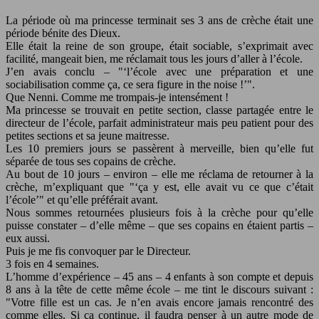
La période où ma princesse terminait ses 3 ans de crèche était une
période bénite des Dieux.
Elle était la reine de son groupe, était sociable, s’exprimait avec
facilité, mangeait bien, me réclamait tous les jours d’aller à l’école.
J’en avais conclu –
‘l’école avec une préparation et une
sociabilisation comme ça, ce sera figure in the noise !’
.
Que Nenni. Comme me trompais-je intensément !
Ma princesse se trouvait en petite section, classe partagée entre le
directeur de l’école, parfait administrateur mais peu patient pour des
petites sections et sa jeune maitresse.
Les 10 premiers jours se passèrent à merveille, bien qu’elle fut
séparée de tous ses copains de crèche.
Au bout de 10 jours – environ – elle me réclama de retourner à la
crèche, m’expliquant que
‘ça y est, elle avait vu ce que c’était
l’école’
et qu’elle préférait avant.
Nous sommes retournées plusieurs fois à la crèche pour qu’elle
puisse constater – d’elle même – que ses copains en étaient partis –
eux aussi.
Puis je me fis convoquer par le Directeur.
3 fois en 4 semaines.
L’homme d’expérience – 45 ans – 4 enfants à son compte et depuis
8 ans à la tête de cette même école – me tint le discours suivant :
Votre fille est un cas. Je n’en avais encore jamais rencontré des
comme elles. Si ça continue, il faudra penser à un autre mode de