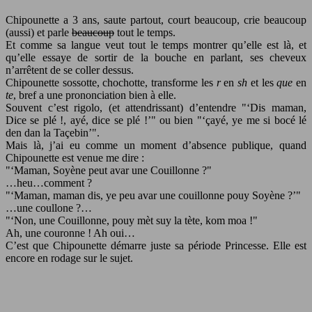
Chipounette a 3 ans, saute partout, court beaucoup, crie beaucoup
(aussi) et parle
beaucoup
tout le temps.
Et comme sa langue veut tout le temps montrer qu’elle est là, et
qu’elle essaye de sortir de la bouche en parlant, ses cheveux
n’arrêtent de se coller dessus.
Chipounette sossotte, chochotte, transforme les
r
en
sh
et les
que
en
te
, bref a une prononciation bien à elle.
Souvent c’est rigolo, (et attendrissant) d’entendre
‘Dis maman,
Dice se plé !, ayé, dice se plé !’
ou bien
‘çayé, ye me si bocé lé
den dan la Taçebin’
.
Mais là, j’ai eu comme un moment d’absence publique, quand
Chipounette est venue me dire :
‘Maman, Soyène peut avar une Couillonne ?
…heu…comment ?
‘Maman, maman dis, ye peu avar une couillonne pouy Soyène ?’
…une coullone ?…
‘Non, une Couillonne, pouy mèt suy la tète, kom moa !
Ah, une couronne ! Ah oui…
C’est que Chipounette démarre juste sa période Princesse. Elle est
encore en rodage sur le sujet.