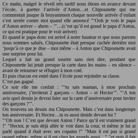
Ce matin, malgré le réveil très tardif nous étions en avance devant
l’école, à guetter l’arrivée d’Anton…et Chipounette qui me
commentait jusque là bruyamment chaque nouvelle arrivée d’enfant
s’est serrée contre moi quand elle annoncé
‘Ooh je vois le papa
d’Anton arriver – ahem – ‘
…(c’est qu’il est grand le papa d’Anton,
ce qui est pratique pour le voir arriver)
Et quand le papa donc est arrivé à notre hauteur et que nous parents
nous sommes salués, Chipounette était presque cachée derrière moi
‘jusqu’à ce que je dise – moi même – à Anton que Chipounette avait
une surprise pour lui.
Lequel a fait un grand sourire sans rien dire, pendant que
Chipounette lui jetait presque la carte dans les mains – en silence –
avant de retourner se réfugier à mon coté.
Et puis chacun est entré dans l’école pour rejoindre sa classe.
C’est pas gagné.
Ce soir elle me confait :
‘tu sais maman, à mon prochain
anniversaire, j’inviterai 2 garçons – Anton – et Hector’
.
‘A ton
avis quel dessin je devrai faire sur la carte d’anniversaire pour inviter
des garçons ?’
.
On trouvera un dessin ma Chipounette. Mais c’est dans longtemps
ton anniversaire. Et Hector…tu es aussi timide devant lui ?
‘Oh non ! C’est que devant Anton ! Parce qu’il est vraiment grand
!
Hector, je suis déjà allée le voir dans la cour, et même je lui ai
parlé quand il était avec ses copains !
Mais il est pas si grand
quand même, même si il est chez les grands aussi…
et puis il fait