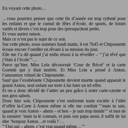
En voyant cette photo…
…vous pourriez penser que cette fin d’année est trop rythmé pour
les enfants et que le cumul de fêtes d’école, de sports, de loisirs
variés et divers c’est trop pour des (presque)tout petits.
Et vous auriez raison.
Mais ce n’est pas le sujet de ce soir.
Sur cette photo, nous sommes lundi matin, il est 7h45 et Chipounette
écrase encore l’oreiller en rêvant à sa mission du jour.
Elle me l’a dit quand j’ai enfin réussi à la réveiller –
‘j’ai rêvé que
j’étais à l’école’
…
Parce qu’hier, Miss Leïa découvrait ‘Cour de Récré’ et la carte
Gormiti qui y était insérée. Et Miss Leïa a pensé à Anton,
l’amoureux virtuel de Chipounette.
Sauf que l’exubérante Chipounette devient muette quand apparait le
grand Anton, seul enfant sur terre à lui faire un tel effet.
Et on a donc décidé de l’aider un peu grâce à notre carte-carotte et
nos gros sabots.
Donc hier soir, Chipounette s’est endormie toute excitée à l’idée
d’offrir la-Carte à Anton même si elle me confiait
‘mais tu sais,
quand je vois Anton – ahem – et ben – je suis trop timide’
et moi de
la rassurer ‘mais tu le connais, et puis son papa aussi, il suffit de lui
dire ‘bonjour Anton…et voilà !’…
‘Oui oui – ahem- c’est vrai quand même…’