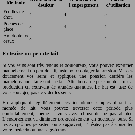
Méthode
douleur
l’engorgement
d’utilisation
Feuilles de
4
4
5
chou
Poches de
3
3
4
glace
Antidouleurs
3
1
4
oraux
Extraire un peu de lait
Si vos seins sont très tendus et douloureux, vous pouvez exprimer
manuellement un peu de lait, juste pour soulager la pression. Massez
doucement vos seins et appliquez une pression derrière les
mamelons pour faire sortir le lait. Attention à ne pas stimuler trop la
production en extrayant de grandes quantités. Le but est juste de
vous soulager, pas de vider les seins.
En appliquant régulièrement ces techniques simples durant la
montée de lait, vous pouvez traverser cette période plus
confortablement, même si vous avez choisi de ne pas allaiter.
L’engorgement va diminuer progressivement en quelques jours. Si
les symptômes persistent ou s’aggravent, n’hésitez pas à consulter
votre médecin ou une sage-femme.