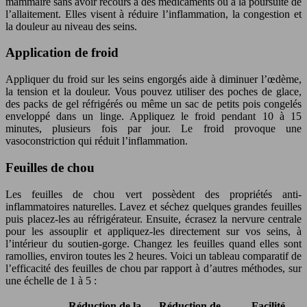
mammaire sans avoir recours à des médicaments ou à la poursuite de
l’allaitement. Elles visent à réduire l’inflammation, la congestion et
la douleur au niveau des seins.
Application de froid
Appliquer du froid sur les seins engorgés aide à diminuer l’œdème,
la tension et la douleur. Vous pouvez utiliser des poches de glace,
des packs de gel réfrigérés ou même un sac de petits pois congelés
enveloppé dans un linge. Appliquez le froid pendant 10 à 15
minutes, plusieurs fois par jour. Le froid provoque une
vasoconstriction qui réduit l’inflammation.
Feuilles de chou
Les feuilles de chou vert possèdent des propriétés anti-
inflammatoires naturelles. Lavez et séchez quelques grandes feuilles
puis placez-les au réfrigérateur. Ensuite, écrasez la nervure centrale
pour les assouplir et appliquez-les directement sur vos seins, à
l’intérieur du soutien-gorge. Changez les feuilles quand elles sont
ramollies, environ toutes les 2 heures. Voici un tableau comparatif de
l’efficacité des feuilles de chou par rapport à d’autres méthodes, sur
une échelle de 1 à 5 :
Réduction de la
Réduction de
Facilité