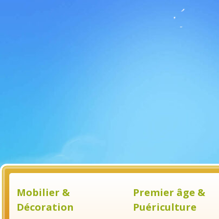
Mobilier &
Premier âge &
Décoration
Puériculture